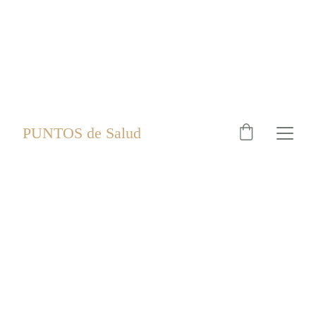
PUNTOS de Salud
TERAPEUTA ESPECIALIZADO  EN MEDICINA CHINA 
PALMA DE MALLORCA
Vuelve a sentirte
tú
.